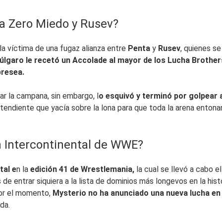
a Zero Miedo y Rusev?
a víctima de una fugaz alianza entre
Penta
y
Rusev
, quienes se
Búlgaro le recetó un Accolade al mayor de los Lucha Brother
presea.
nar la campana, sin embargo, l
o esquivó y terminó por golpear 
ntendiente que yacía sobre la lona para que toda la arena entonar
 Intercontinental de WWE?
tal e
n la
edición 41 de Wrestlemania,
la cual se llevó a cabo e
 de entrar siquiera a la lista de dominios más longevos en la hist
or el momento,
Mysterio no ha anunciado una nueva lucha en 
da.