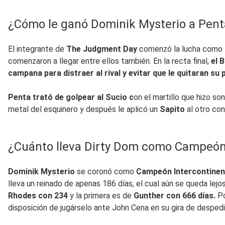
¿Cómo le ganó Dominik Mysterio a Pent
El integrante de
The Judgment Day
comenzó la lucha como l
comenzaron a llegar entre ellos también. En la recta final,
el 
campana para distraer al rival y evitar que le quitaran su 
Penta trató de golpear al Sucio c
on el martillo que hizo so
metal del esquinero y después le aplicó un
Sapito
al otro co
¿Cuánto lleva Dirty Dom como Campeón
Dominik Mysterio
se coronó como
Campeón Intercontinen
lleva un reinado de apenas 186 días, el cual aún se queda lejos
Rhodes con 234
y la primera es de
Gunther con 666 días.
P
disposición de jugárselo ante John Cena en su gira de despedi