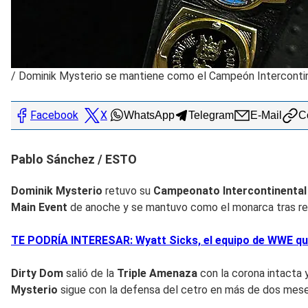
/
Dominik Mysterio se mantiene como el Campeón Interco
Facebook
X
WhatsApp
Telegram
E-Mail
Co
Pablo Sánchez / ESTO
Dominik Mysterio
retuvo su
Campeonato Intercontinental
Main
Event
de anoche y se mantuvo como el monarca tras real
TE PODRÍA INTERESAR: Wyatt Sicks, el equipo de WWE qu
Dirty Dom
salió de la
Triple Amenaza
con la corona intacta
Mysterio
sigue con la defensa del cetro en más de dos mes