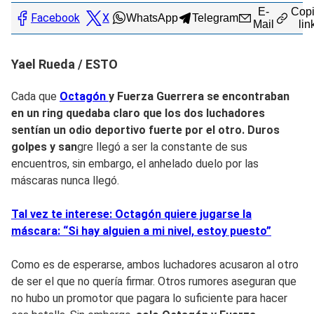
E-
Copi
Facebook
X
WhatsApp
Telegram
Mail
lin
Yael Rueda / ESTO
Cada que
Octagón
y Fuerza Guerrera se encontraban
en un ring quedaba claro que los dos luchadores
sentían un odio deportivo fuerte por el otro. Duros
golpes y san
gre llegó a ser la constante de sus
encuentros, sin embargo, el anhelado duelo por las
máscaras nunca llegó.
Tal vez te interese: Octagón quiere jugarse la
máscara: “Si hay alguien a mi nivel, estoy puesto”
Como es de esperarse, ambos luchadores acusaron al otro
de ser el que no quería firmar. Otros rumores aseguran que
no hubo un promotor que pagara lo suficiente para hacer