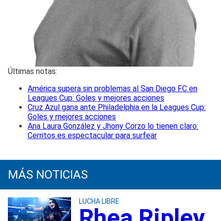
Últimas notas:
América supera sin problemas al San Diego FC en
Leagues Cup: Goles y mejores acciones
Cruz Azul gana ante Philadelphia en la Leagues Cup:
Goles y mejores acciones
Ana Laura González y Jhony Corzo lo tienen claro:
Cerritos es espectacular para surfear
MÁS NOTICIAS
LUCHA LIBRE
Rhea Ripley