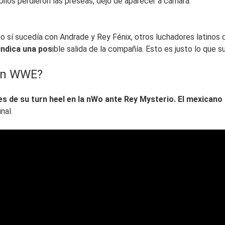
ilos perdieron las preseas, dejó de aparecer a cámara.
omo sí sucedía con Andrade y Rey Fénix, otros luchadores latinos
indica una pos
ible salida de la compañía. Esto es justo lo que s
 en WWE?
 de su turn heel en la nWo ante Rey Mysterio. El mexicano
nal.