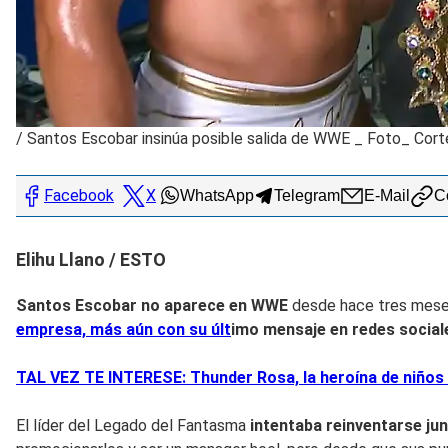
/
Santos Escobar insinúa posible salida de WWE _ Foto_ Cor
Facebook
X
WhatsApp
Telegram
E-Mail
Co
Elihu Llano / ESTO
Santos Escobar no aparece en WWE
desde hace tres meses
empresa, más aún con su últ
im
o mensaje en redes social
TAL VEZ TE INTERESE: Thunder Rosa, la heroína de niños
El líder del Legado del Fantasma
intentaba reinventarse ju