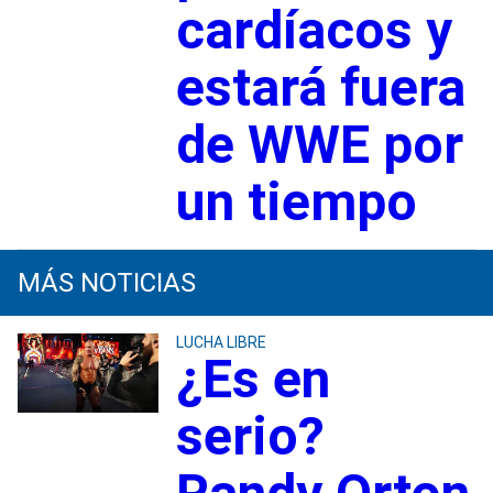
cardíacos y
estará fuera
de WWE por
un tiempo
MÁS NOTICIAS
LUCHA LIBRE
¿Es en
serio?