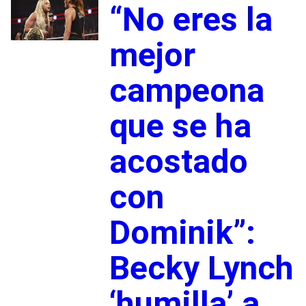
“No eres la
mejor
campeona
que se ha
acostado
con
Dominik”:
Becky Lynch
‘humilla’ a