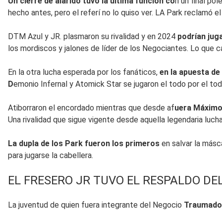
Un cierre de alarido tuvo la última función co
n un final po
hecho antes, pero el referí no lo quiso ver. LA Park reclamó el 
DTM Azul y JR. plasmaron su rivalidad y en 2024
podrían jug
los mordiscos y jalones de líder de los Negociantes. Lo que c
En la otra lucha esperada por los fanáticos,
en la apuesta de
D
emonio Infernal y Atomick Star se jugaron el todo por el tod
Atiborraron el encordado mientras que desde af
uera Máximo 
Una rivalidad que sigue vigente desde aquella legendaria luc
La dupla de los Park fueron los primeros
en salvar la másc
para jugarse la cabellera.
EL FRESERO JR TUVO EL RESPALDO DE
La juventud de quien fuera integrante del Negocio
Traumado 