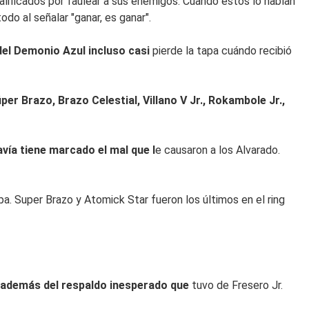
calificados por faulear a sus enemigos. Cuando estos lo habían
odo al señalar "ganar, es ganar".
 del Demonio Azul incluso casi
pierde la tapa cuándo recibió
er Brazo, Brazo Celestial, Villano V Jr., Rokambole Jr.,
vía tiene marcado el mal que l
e causaron a los Alvarado.
pa. Super Brazo y Atomick Star fueron los últimos en el ring
 además del respaldo inesperado que
tuvo de Fresero Jr.