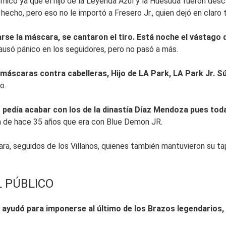
lémico ya que el hijo de la Leyenda Azul y la Huesuda fueron des
hecho, pero eso no le importó a Fresero Jr., quien dejó en claro t
arse la máscara, se cantaron el tiro. Está noche el vástago
ausó pánico en los seguidores, pero no pasó a más.
 máscaras contra cabelleras, Hijo de LA Park, LA Park Jr. Súp
o.
pedía acabar con los de la dinastía Díaz Mendoza pues toda
ha de hace 35 años que era con Blue Demon JR.
ara, seguidos de los Villanos, quienes también mantuvieron su ta
L PÚBLICO
ayudó para imponerse al último de los Brazos legendarios,