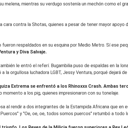
su melena, mientras su verdugo sostenía un mechón como el gra
la cara contra la Shotas, quienes a pesar de tener mayor apoyo de
 fueron respaldados en su esquina por Medio Metro. Sí ese peq
entura y Diva Salvaje.
 también le entró el referí. Bugambilia puso de espaldas en la lo
ó a la orgullosa luchadora LGBT, Jessy Ventura, porqué dejará de
quiza Extrema se enfrentó a los Rhinoxxx Crash. Ambas terc
do momento a los pig, quienes impresionaron con su tonelaje.
osa al rendir a dos integrantes de la Estampida Africana que en 
 Puercos" y "Oe, oe, oe, todos somos puercos" retumbó a todo l
l triunfo. Los Reyes de la Milicia fueron superiores a Rey Leó