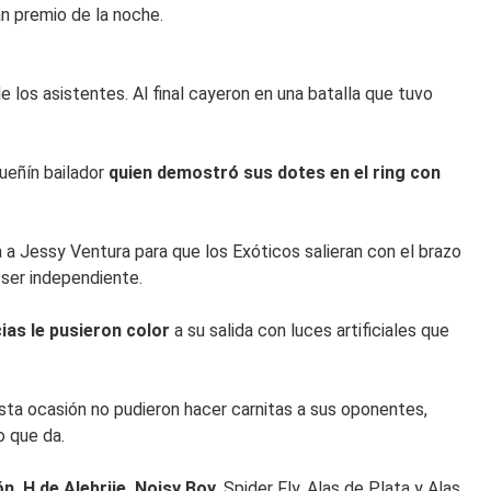
n premio de la noche.
 los asistentes. Al final cayeron en una batalla que tuvo
ueñín bailador
quien demostró sus dotes en el ring con
na a Jessy Ventura para que los Exóticos salieran con el brazo
 ser independiente.
ias le pusieron color
a su salida con luces artificiales que
esta ocasión no pudieron hacer carnitas a sus oponentes,
o que da.
n, H de Alebrije, Noisy Boy,
Spider Fly, Alas de Plata y Alas