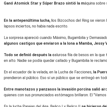
Ganó Atomick Star y Súper Brazo sintió la m
áquina sobre 
En la antepenúltima lucha, l
os Bizcochos del Ring se vieron 
lapsos inciertos, no habia nada escrito.
La sorpresa apareció cuando Máximo, Bugambilia y Demasiado
algunos castigos que enviaron a la lona a Mamba, Jessy V
Todo se definió después la c
alurosa fila de besos en la que
en alto. Nadie se podía quedar callado y Bugambilia le reclam
En el ecuador de la velada, en la Lucha de Facciones,
la Puer
prendieron al público. Eso sí un público que se entregó en to
Entre manotazos y panzasos la invasión porcina salió a
ir
quienes con sus pronunciados estómagos brillaron. El "Vamos
En la lucha Parejas del Aire, Belico I y Belico II
se hicieron de