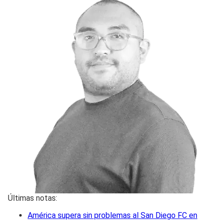
Últimas notas:
América supera sin problemas al San Diego FC en