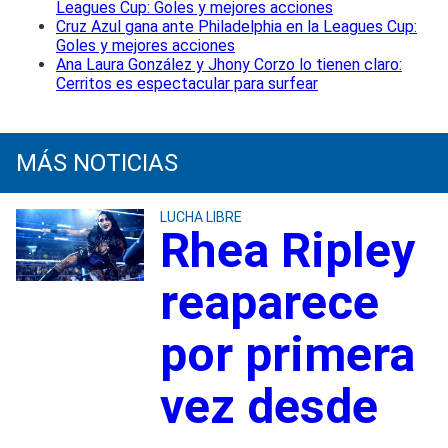
Leagues Cup: Goles y mejores acciones
Cruz Azul gana ante Philadelphia en la Leagues Cup:
Goles y mejores acciones
Ana Laura González y Jhony Corzo lo tienen claro:
Cerritos es espectacular para surfear
MÁS NOTICIAS
LUCHA LIBRE
Rhea Ripley
reaparece
por primera
vez desde