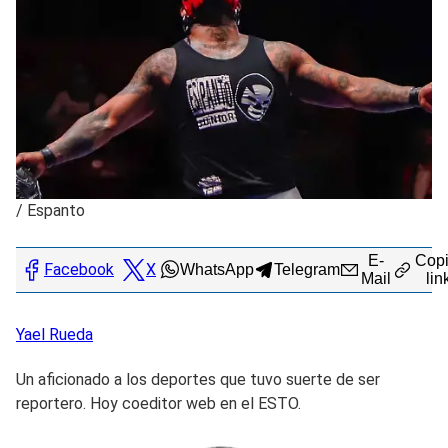
/
Espanto
E-
Copi
Facebook
X
WhatsApp
Telegram
Mail
lin
Yael
Rueda
Un aficionado a los deportes que tuvo suerte de ser
reportero. Hoy coeditor web en el ESTO.