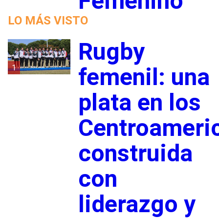
Femenino
LO MÁS VISTO
Rugby
1
femenil: una
plata en los
Centroameri
construida
con
liderazgo y