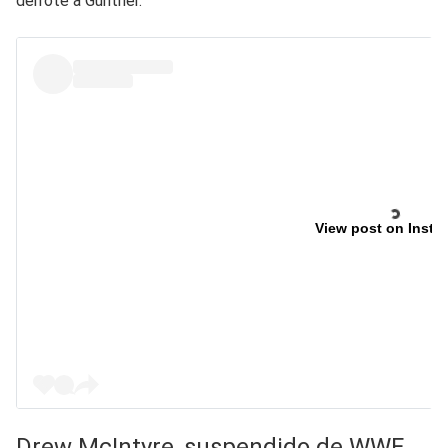
derrote a Gunther.
View post on Insta
Drew McIntyre, suspendido de WWE