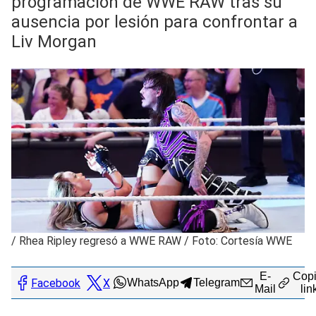
programación de WWE RAW tras su
ausencia por lesión para confrontar a
Liv Morgan
/
Rhea Ripley regresó a WWE RAW / Foto: Cortesía WWE
E-
Copi
Facebook
X
WhatsApp
Telegram
Mail
lin