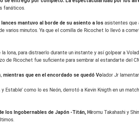
co se entregó por completo. La espectacularidad por los air
s fanáticos.
 lances mantuvo al borde de su asiento a los
asistentes que a
e varios minutos. Ya que el comilla de Ricochet lo llevó a comete
 la lona, para distraerlo durante un instante y así golpear a Vola
o de Ricochet fue suficiente para sembrar al estandarte del CML
s,
mientras que en el encordado se quedó Vo
lador Jr lamenta
ia y Estable’ como lo es Neón, derrotó a Kevin Knigth en un mat
de los Ingobernables de Japón -Titán, Hi
romu Takahashi y Shin
ltimos.