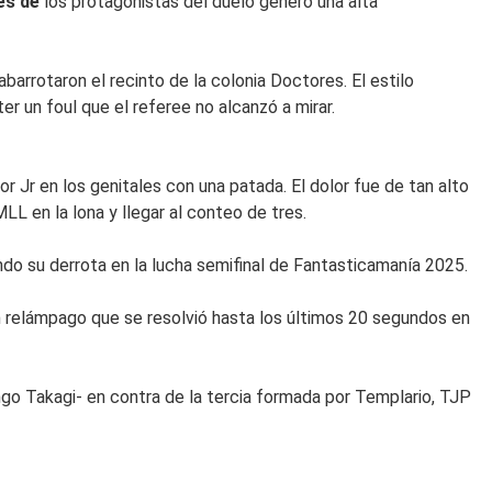
es de
los protagonistas del duelo generó una alta
barrotaron el recinto de la colonia Doctores. El estilo
r un foul que el referee no alcanzó a mirar.
dor Jr en los genitales con una patada. El dolor fue de tan alto
L en la lona y llegar al conteo de tres.
ndo su derrota en la lucha semifinal de Fantasticamanía 2025.
ch relámpago que se resolvió hasta los últimos 20 segundos en
go Takagi- en contra de la tercia formada por Templario, TJP