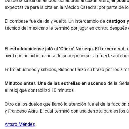
Desde la salida de ambos luchadores al cuadrilátero,
el públi
expectativa para la cita en la México Catedral por parte de lo
El combate fue de ida y vuelta. Un intercambio de
castigos y
técnico del mexicano le terminó por jugar en contra después d
El estadounidense jaló al ‘Güero’ Noriega.
El
tercero s
obre
nivel que no hubo manera de sobreponerse. Un fuerte antebraz
Entre abucheos y silbidos, Ricochet alzó su brazo por los aire
Minutos ante
s.
Una de las estrellas en ascenso
de la ‘Ser
el reloj que contabilizó 10 minutos.
Otro de los duelos que llamó la atención fue el de la facción
y Franceso Akira. El cual terminó con una derrota para estos ú
Arturo
Méndez