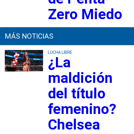
Zero Miedo
MÁS NOTICIAS
LUCHA LIBRE
¿La
maldición
del título
femenino?
Chelsea