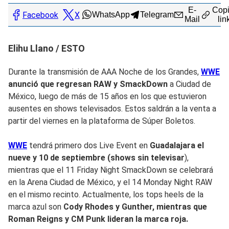
E-
Copi
Facebook
X
WhatsApp
Telegram
Mail
lin
Elihu Llano / ESTO
Durante la transmisión de AAA Noche de los Grandes,
WWE
anunció que regresan RAW y SmackDown
a Ciudad de
México, luego de más de 15 años en los que estuvieron
ausentes en shows televisados. Estos saldrán a la venta a
partir del viernes en la plataforma de Súper Boletos.
WWE
tendrá primero dos Live Event en
Guadalajara el
nueve y 10 de septiembre (shows sin televisar
),
mientras que el 11 Friday Night SmackDown se celebrará
en la Arena Ciudad de México, y el 14 Monday Night RAW
en el mismo recinto. Actualmente, los tops heels de la
marca azul son
Cody Rhodes y Gunther, mientras que
Roman Reigns y CM Punk lideran la marca roja.