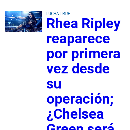
LUCHA LIBRE
Rhea Ripley
reaparece
por primera
vez desde
su
operación;
¿Chelsea
Green será