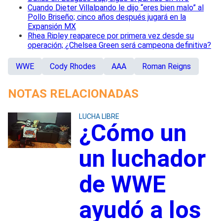
Cuando Dieter Villalpando le dijo “eres bien malo” al
Pollo Briseño; cinco años después jugará en la
Expansión MX
Rhea Ripley reaparece por primera vez desde su
operación; ¿Chelsea Green será campeona definitiva?
WWE
Cody Rhodes
AAA
Roman Reigns
NOTAS RELACIONADAS
LUCHA LIBRE
¿Cómo un
un luchador
de WWE
ayudó a los