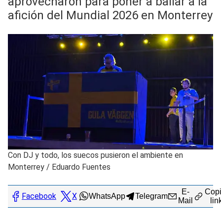
aprovecharon para poner a bailar a la
afición del Mundial 2026 en Monterrey
Con DJ y todo, los suecos pusieron el ambiente en
Monterrey
/
Eduardo Fuentes
E-
Copi
Facebook
X
WhatsApp
Telegram
Mail
lin