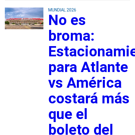
MUNDIAL 2026
No es
broma:
Estacionami
para Atlante
vs América
costará más
que el
boleto del