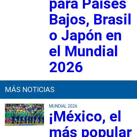
para Países
Bajos, Brasil
o Japón en
el Mundial
2026
MÁS NOTICIAS
MUNDIAL 2026
¡México, el
más popular