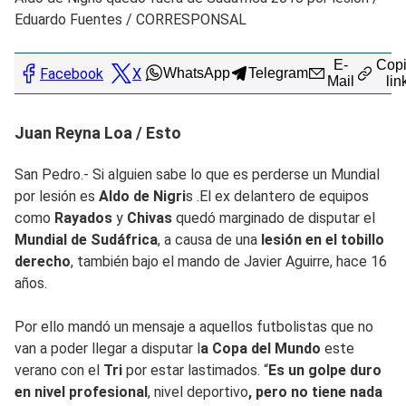
Eduardo Fuentes / CORRESPONSAL
E-
Copi
Facebook
X
WhatsApp
Telegram
Mail
lin
Juan Reyna Loa / Esto
San Pedro.- Si alguien sabe lo que es perderse un Mundial
por lesión es
Aldo de Nigri
s .El ex delantero de equipos
como
Rayados
y
Chivas
quedó marginado de disputar el
Mundial de Sudáfrica
, a causa de una
lesión en el tobillo
derecho
, también bajo el mando de Javier Aguirre, hace 16
años.
Por ello mandó un mensaje a aquellos futbolistas que no
van a poder llegar a disputar l
a Copa del Mundo
este
verano con el
Tri
por estar lastimados. “
Es un golpe duro
en nivel profesional
, nivel deportivo
, pero no tiene nada