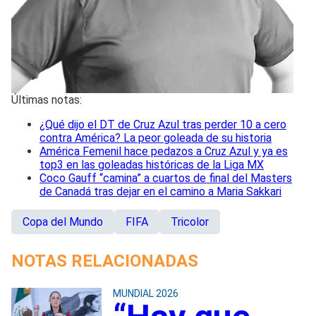
Últimas notas:
¿Qué dijo el DT de Cruz Azul tras perder 10 a cero
contra América? La peor goleada de su historia
América Femenil hace pedazos a Cruz Azul y ya es
top3 en las goleadas históricas de la Liga MX
Coco Gauff “camina” a cuartos de final del Masters
de Canadá tras dejar en el camino a Maria Sakkari
Copa del Mundo
FIFA
Tricolor
NOTAS RELACIONADAS
MUNDIAL 2026