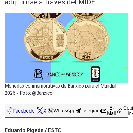
adquirirse a través del MIDE
Monedas conmemorativas de Banxico para el Mundial
2026
/
Foto: @Banxico
E-
Copi
Facebook
X
WhatsApp
Telegram
Mail
lin
Eduardo Pigeón / ESTO