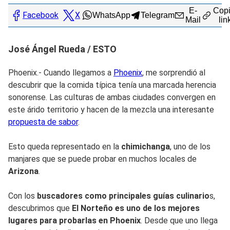
E-
Copi
Facebook
X
WhatsApp
Telegram
Mail
lin
José Ángel Rueda / ESTO
Phoenix.- Cuando llegamos a
Phoenix
, me sorprendió al
descubrir que la comida típica tenía una marcada herencia
sonorense. Las culturas de ambas ciudades convergen en
este árido territorio y hacen de la mezcla una interesante
propuesta de sabor
.
Esto queda representado en la
chimichanga
, uno de los
manjares que se puede probar en muchos locales de
Arizona
.
Con los
buscadores como principales guías culinario
s,
descubrimos que
El Norteño es uno de los mejores
lugares para probarlas en Phoenix
. Desde que uno llega