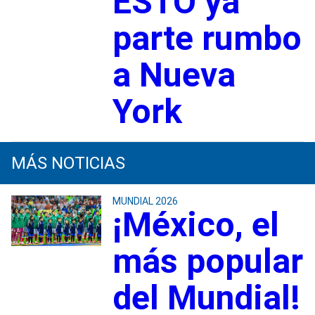
ESTO ya
parte rumbo
a Nueva
York
MÁS NOTICIAS
MUNDIAL 2026
¡México, el
más popular
del Mundial!