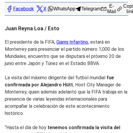
E-
Copi
Facebook
X
WhatsApp
Telegram
Mail
lin
Juan Reyna Loa / Esto
El presidente de la FIFA,
Gianni Infantino
, estará en
Monterrey para presenciar el partido número 1,000 de los
Mundiales, encuentro que se disputará el próximo 20 de
junio entre Japón y Túnez en el Estadio BBVA.
La visita del máximo dirigente del futbol mundial
fue
confirmada por Alejandro Hütt
, Host City Manager de
Monterrey, quien además adelantó que la FIFA trabaja en la
presencia de varias leyendas internacionales para
acompañar la celebración de este acontecimiento
histórico.
“Hasta el día de hoy
tenemos confirmada la visita del