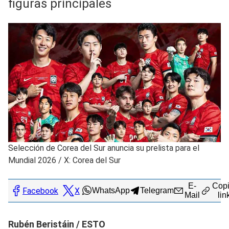
figuras principales
Selección de Corea del Sur anuncia su prelista para el
Mundial 2026
/
X: Corea del Sur
E-
Copi
Facebook
X
WhatsApp
Telegram
Mail
lin
Rubén Beristáin / ESTO