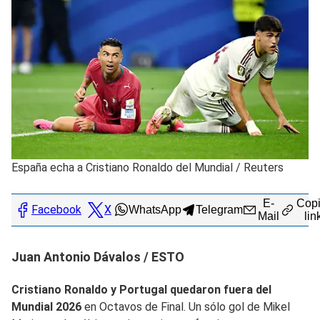
España echa a Cristiano Ronaldo del Mundial
/
Reuters
E-
Copi
Facebook
X
WhatsApp
Telegram
Mail
lin
Juan Antonio Dávalos / ESTO
Cristiano Ronaldo y Portugal quedaron fuera del
Mundial 2026
en Octavos de Final. Un sólo gol de Mikel