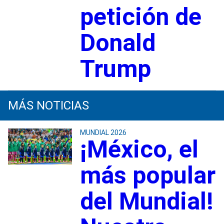
petición de
Donald
Trump
MÁS NOTICIAS
MUNDIAL 2026
¡México, el
más popular
del Mundial!