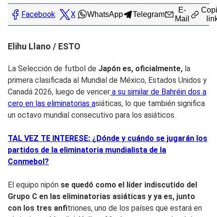
E-
Copi
Facebook
X
WhatsApp
Telegram
Mail
lin
Elihu Llano / ESTO
La Selección de futbol de
Japón es, oficialmente,
la
primera clasificada al Mundial de México, Estados Unidos y
Canadá 2026, luego de vencer
a su similar de Bahréin dos a
cero en las eliminatorias a
siáticas, lo que también significa
un octavo mundial consecutivo para los asiáticos.
TAL VEZ TE INTERESE: ¿Dónde y cuándo se jugarán los
partidos de la eliminatoria mundialista de la
Conmebol?
El equipo nipón
se quedó como el líder indiscutido del
Grupo C en las eliminatorias asiáticas y ya es, junto
con los tres anfi
triones, uno de los países que estará en