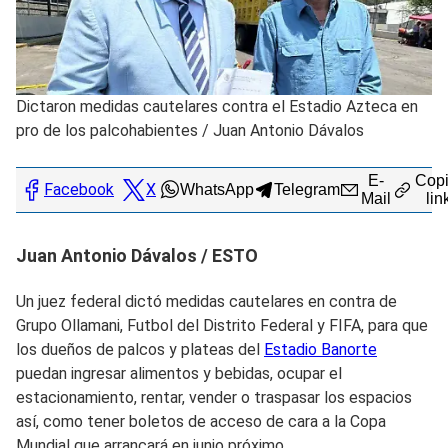
Dictaron medidas cautelares contra el Estadio Azteca en
pro de los palcohabientes
/
Juan Antonio Dávalos
E-
Copi
Facebook
X
WhatsApp
Telegram
Mail
lin
Juan Antonio Dávalos / ESTO
Un juez federal dictó medidas cautelares en contra de
Grupo Ollamani, Futbol del Distrito Federal y FIFA, para que
los dueños de palcos y plateas del
Estadio Banorte
puedan ingresar alimentos y bebidas, ocupar el
estacionamiento, rentar, vender o traspasar los espacios
así, como tener boletos de acceso de cara a la Copa
Mundial que arrancará en junio próximo.