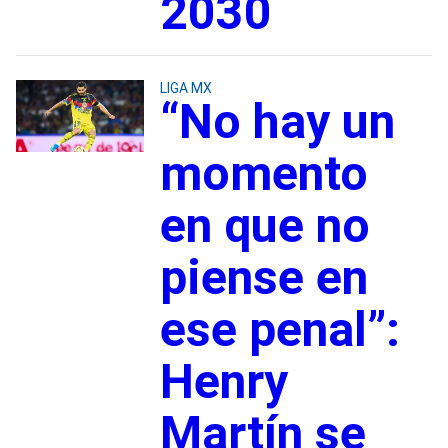
2030
LIGA MX
“No hay un
momento
en que no
piense en
ese penal”:
Henry
Martín se