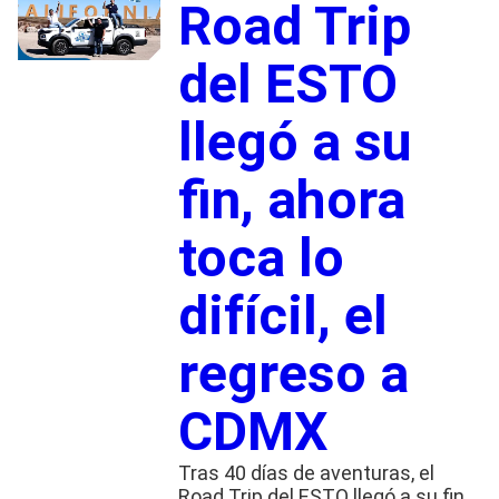
Road Trip
del ESTO
llegó a su
fin, ahora
toca lo
difícil, el
regreso a
CDMX
Tras 40 días de aventuras, el
Road Trip del ESTO llegó a su fin