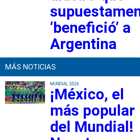
supuestamen
‘benefició’ a
Argentina
MÁS NOTICIAS
MUNDIAL 2026
¡México, el
más popular
del Mundial!