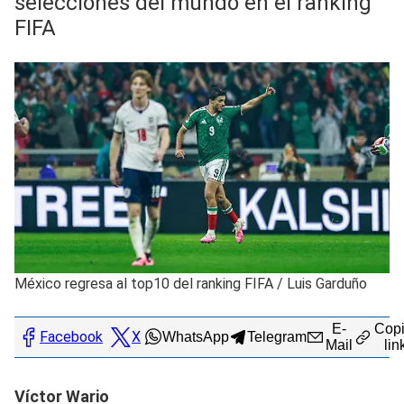
selecciones del mundo en el ranking
FIFA
México regresa al top10 del ranking FIFA
/
Luis Garduño
E-
Copi
Facebook
X
WhatsApp
Telegram
Mail
lin
Víctor Wario