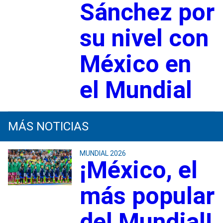
Sánchez por
su nivel con
México en
el Mundial
MÁS NOTICIAS
MUNDIAL 2026
¡México, el
más popular
del Mundial!