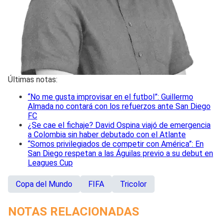
Últimas notas:
“No me gusta improvisar en el futbol”: Guillermo
Almada no contará con los refuerzos ante San Diego
FC
¿Se cae el fichaje? David Ospina viajó de emergencia
a Colombia sin haber debutado con el Atlante
“Somos privilegiados de competir con América”: En
San Diego respetan a las Águilas previo a su debut en
Leagues Cup
Copa del Mundo
FIFA
Tricolor
NOTAS RELACIONADAS