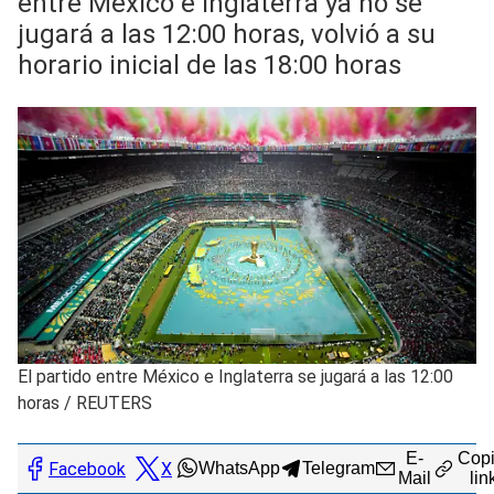
entre México e Inglaterra ya no se
jugará a las 12:00 horas, volvió a su
horario inicial de las 18:00 horas
El partido entre México e Inglaterra se jugará a las 12:00
horas
/
REUTERS
E-
Copi
Facebook
X
WhatsApp
Telegram
Mail
lin