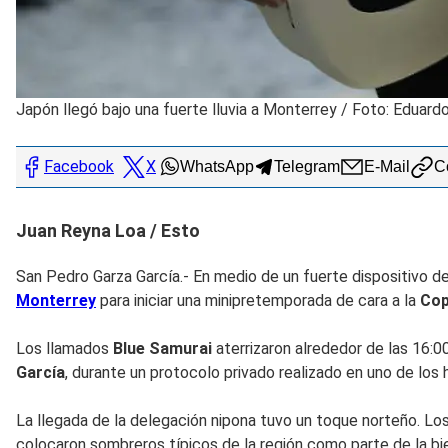
Japón llegó bajo una fuerte lluvia a Monterrey
/
Foto: Eduard
Facebook
X
WhatsApp
Telegram
E-Mail
Co
Juan Reyna Loa / Esto
San Pedro Garza García.- En medio de un fuerte dispositivo de s
Monterrey
para iniciar una minipretemporada de cara a la
Cop
Los llamados
Blue Samurai
aterrizaron alrededor de las 16:0
García
, durante un protocolo privado realizado en uno de los 
La llegada de la delegación nipona tuvo un toque norteño. Lo
colocaron sombreros típicos de la región como parte de la bi