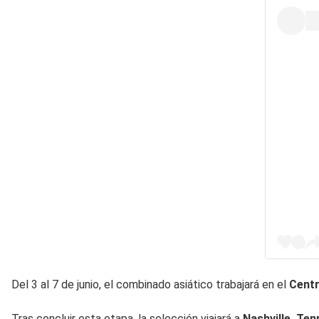
Del 3 al 7 de junio, el combinado asiático trabajará en el
Centr
Tras concluir esta etapa, la selección viajará a
Nashville, Ten