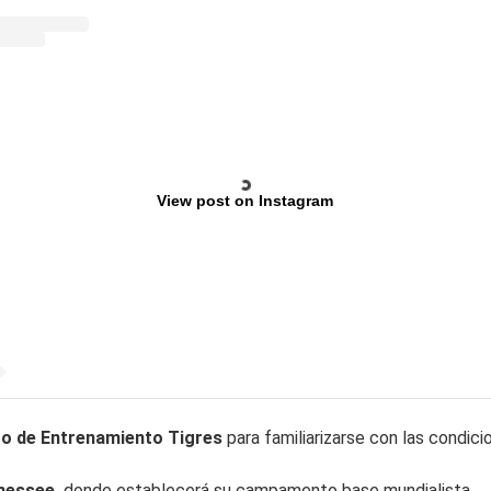
View post on Instagram
o de Entrenamiento Tigres
para familiarizarse con las condic
nessee,
donde establecerá su campamento base mundialista.