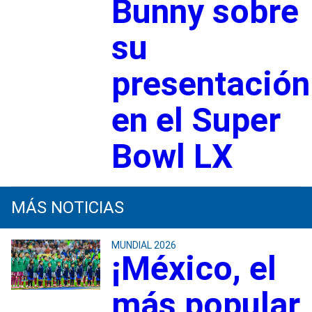
Bunny sobre
su
presentación
en el Super
Bowl LX
MÁS NOTICIAS
MUNDIAL 2026
¡México, el
más popular