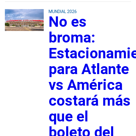
MUNDIAL 2026
No es
broma:
Estacionami
para Atlante
vs América
costará más
que el
boleto del