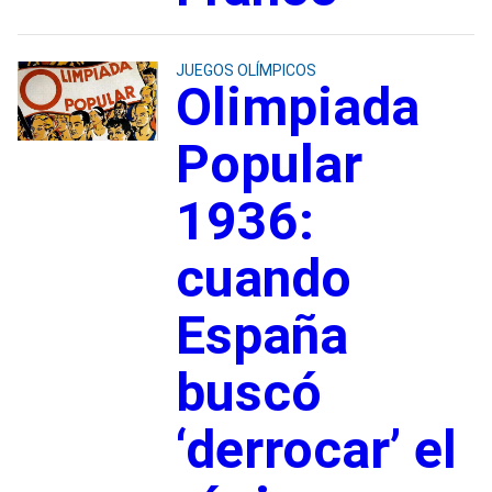
JUEGOS OLÍMPICOS
Olimpiada
Popular
1936:
cuando
España
buscó
‘derrocar’ el