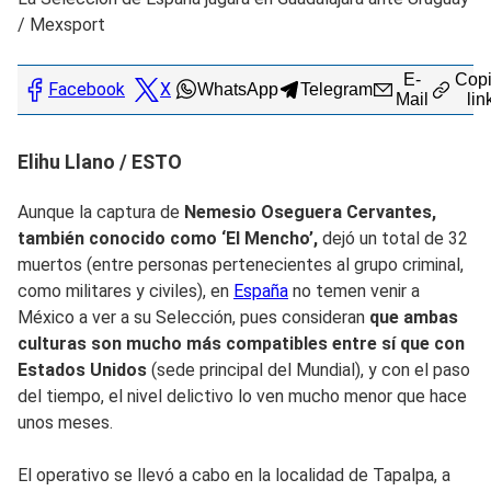
/
Mexsport
E-
Copi
Facebook
X
WhatsApp
Telegram
Mail
lin
Elihu Llano / ESTO
Aunque la captura de
Nemesio Oseguera Cervantes,
también conocido como ‘El Mencho’,
dejó un total de 32
muertos (entre personas pertenecientes al grupo criminal,
como militares y civiles), en
España
no temen venir a
México a ver a su Selección, pues consideran
que ambas
culturas son mucho más compatibles entre sí que con
Estados Unidos
(sede principal del Mundial), y con el paso
del tiempo, el nivel delictivo lo ven mucho menor que hace
unos meses.
El operativo se llevó a cabo en la localidad de Tapalpa, a