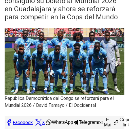
consiguió su boleto al Mundial 2026
en Guadalajara y ahora se reforzará
para competir en la Copa del Mundo
República Democrática del Congo se reforzará para el
Mundial 2026
/
David Tamayo / El Occidental
E-
Copi
Facebook
X
WhatsApp
Telegram
Mail
lin