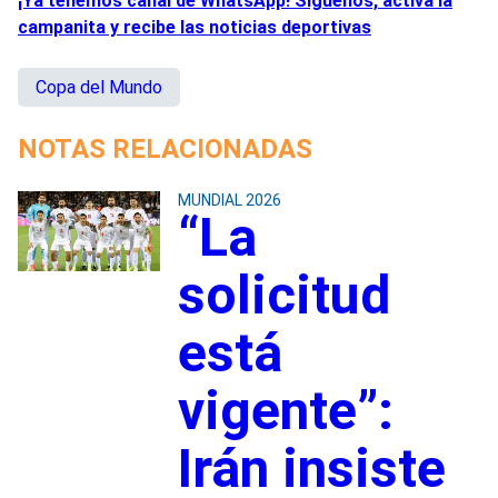
¡Ya tenemos canal de WhatsApp! Síguenos, activa la
campanita y recibe las noticias deportivas
Copa del Mundo
NOTAS RELACIONADAS
MUNDIAL 2026
“La
solicitud
está
vigente”:
Irán insiste