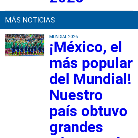
MÁS NOTICIAS
MUNDIAL 2026
¡México, el
más popular
del Mundial!
Nuestro
país obtuvo
grandes