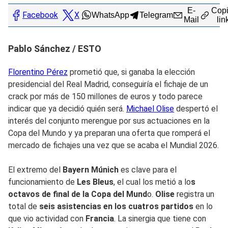
E-
Copi
Facebook
X
WhatsApp
Telegram
Mail
lin
Pablo Sánchez / ESTO
Florentino Pérez
prometió que, si ganaba la elección
presidencial del Real Madrid, conseguiría el fichaje de un
crack por más de 150 millones de euros y todo parece
indicar que ya decidió quién será.
Michael Olise
despertó el
interés del conjunto merengue por sus actuaciones en la
Copa del Mundo y ya preparan una oferta que romperá el
mercado de fichajes una vez que se acaba el Mundial 2026.
El extremo del
Bayern Múnich
es clave para el
funcionamiento de
Les Bleus
, el cual los metió a lo
s
octavos de final de la Copa del Mund
o.
Olise
registra un
total de
seis asistencias en los cuatros partidos
en lo
que vio actividad con
Francia
. La sinergia que tiene con