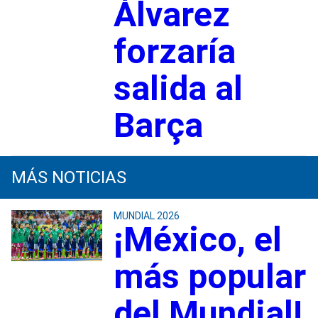
Álvarez
forzaría
salida al
Barça
MÁS NOTICIAS
MUNDIAL 2026
¡México, el
más popular
del Mundial!