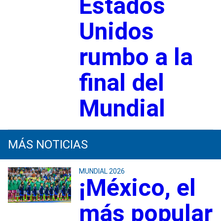
Estados
Unidos
rumbo a la
final del
Mundial
MÁS NOTICIAS
MUNDIAL 2026
¡México, el
más popular