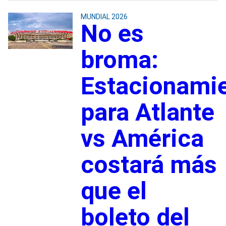
MUNDIAL 2026
No es
broma:
Estacionami
para Atlante
vs América
costará más
que el
boleto del