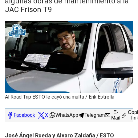
algunas obras de mantenimiento a la
JAC Frison T9
Al Road Trip ESTO le cayó una multa
/
Erik Estrella
E-
Copi
Facebook
X
WhatsApp
Telegram
Mail
lin
José Ángel Rueda y Alvaro Zaldaña / ESTO