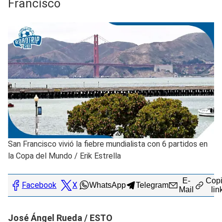
Francisco
San Francisco vivió la fiebre mundialista con 6 partidos en
la Copa del Mundo
/
Erik Estrella
E-
Copi
Facebook
X
WhatsApp
Telegram
Mail
lin
José Ángel Rueda / ESTO