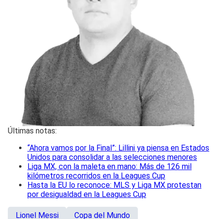
Últimas notas:
“Ahora vamos por la Final”: Lillini ya piensa en Estados
Unidos para consolidar a las selecciones menores
Liga MX, con la maleta en mano: Más de 126 mil
kilómetros recorridos en la Leagues Cup
Hasta la EU lo reconoce: MLS y Liga MX protestan
por desigualdad en la Leagues Cup
Lionel Messi
Copa del Mundo