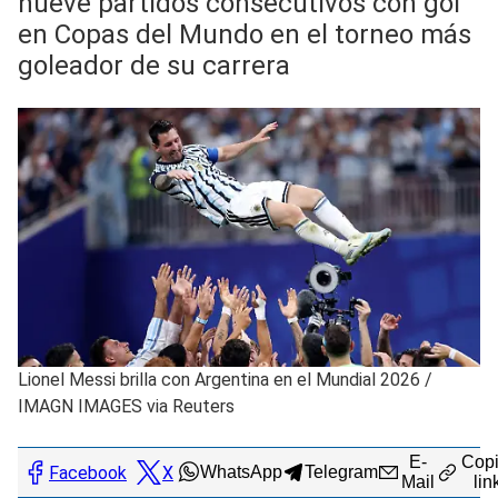
nueve partidos consecutivos con gol
en Copas del Mundo en el torneo más
goleador de su carrera
Lionel Messi brilla con Argentina en el Mundial 2026
/
IMAGN IMAGES via Reuters
E-
Copi
Facebook
X
WhatsApp
Telegram
Mail
lin