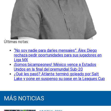
Últimas notas:
“No soy nadie para darles mensajes”: Álex Diego
rechaza pedir oportunidades para sus jugadores en
Liga MX
¡Somos bicampeones! México vence a Estados
Unidos en la final del premundial Sub-20
¿Qué les pasó? Atlante terminó goleado por Salt
Lake y pone en suspenso su pase en la Leagues Cup
MÁS NOTICIAS