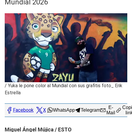
Mundial 2026
/
Yuka le pone color al Mundial con sus grafitis foto_ Erik
Estrella
E-
Copi
Facebook
X
WhatsApp
Telegram
Mail
lin
Miguel Ángel Mújica / ESTO