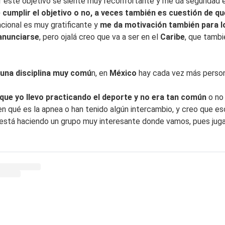
r este objetivo se siente muy reconfortante y me da seguridad 
umplir el objetivo o no, a veces también es cuestión de qu
cional es muy gratificante y
me da motivación también para lo
anunciarse
, pero ojalá creo que va a ser en el
Caribe
, que tamb
 una disciplina muy comú
n, en
México
hay cada vez más person
que yo llevo practicando el deporte y no era tan común
o no 
n qué es la apnea o han tenido algún intercambio, y creo que e
stá haciendo un grupo muy interesante donde vamos, pues jugan