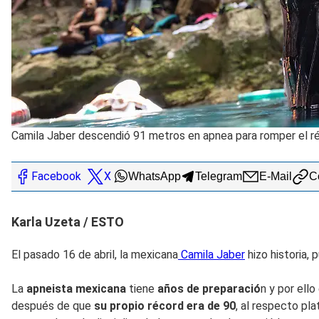
Camila Jaber descendió 91 metros en apnea para romper el ré
Facebook
X
WhatsApp
Telegram
E-Mail
Co
Karla Uzeta / ESTO
El pasado 16 de abril, la mexicana
Camila Jaber
hizo historia,
La
apneista mexicana
tiene
años de preparació
n y por ell
después de que
su propio récord era de 90
, al respecto pla