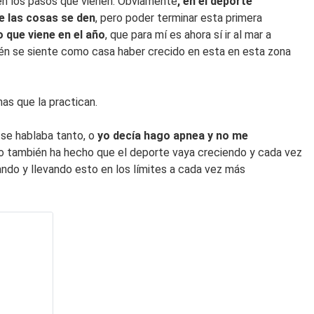
en los pasos que vienen. Obviamente
, en el deporte
e las cosas se den
, pero poder terminar esta primera
 que viene en el año
, que para mí es ahora sí ir al mar a
ién se siente como casa haber crecido en esta en esta zona
as que la practican.
se hablaba tanto, o
yo decía hago apnea y no me
so también ha hecho que el deporte vaya creciendo y cada vez
do y llevando esto en los límites a cada vez más