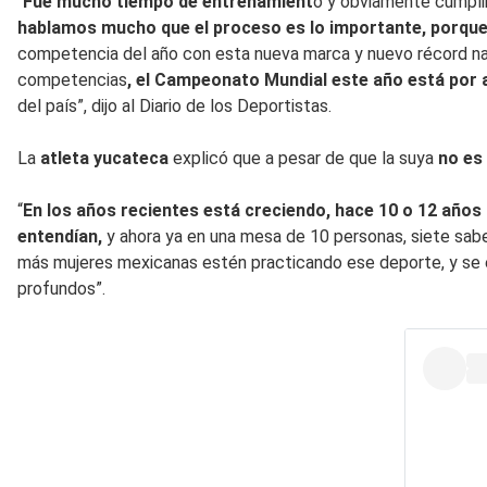
“
Fue mucho tiempo de entrenamient
o y obviamente cumpli
hablamos mucho que el proceso es lo importante, porque c
competencia del año con esta nueva marca y nuevo récord na
competencias
, el Campeonato Mundial este año está por 
del país”, dijo al Diario de los Deportistas.
La
atleta yucateca
explicó que a pesar de que la suya
no es
“
En los años recientes está creciendo, hace 10 o 12 años 
entendían,
y ahora ya en una mesa de 10 personas, siete sabe
más mujeres mexicanas estén practicando ese deporte, y se e
profundos”.