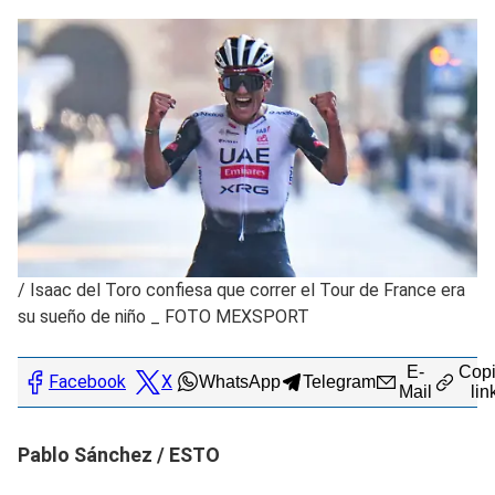
/
Isaac del Toro confiesa que correr el Tour de France era
su sueño de niño _ FOTO MEXSPORT
E-
Copi
Facebook
X
WhatsApp
Telegram
Mail
lin
Pablo Sánchez / ESTO