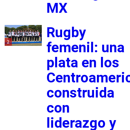
MX
Rugby
2
femenil: una
plata en los
Centroameri
construida
con
liderazgo y