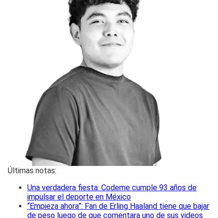
Últimas notas:
Una verdadera fiesta: Codeme cumple 93 años de
impulsar el deporte en México
“Empieza ahora”: Fan de Erling Haaland tiene que bajar
de peso luego de que comentara uno de sus videos