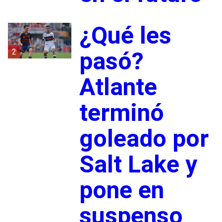
¿Qué les
2
pasó?
Atlante
terminó
goleado por
Salt Lake y
pone en
suspenso