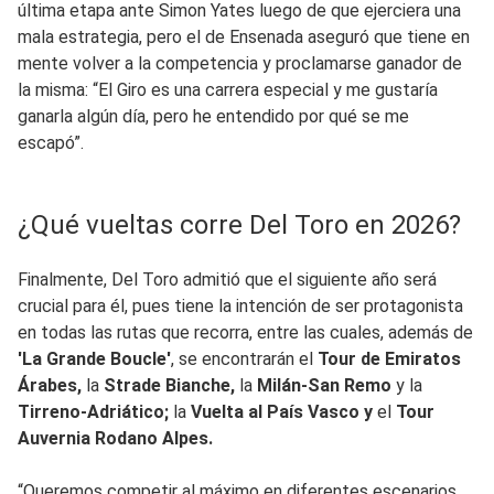
última etapa ante Simon Yates luego de que ejerciera una
mala estrategia, pero el de Ensenada aseguró que tiene en
mente volver a la competencia y proclamarse ganador de
la misma: “El Giro es una carrera especial y me gustaría
ganarla algún día, pero he entendido por qué se me
escapó”.
¿Qué vueltas corre Del Toro en 2026?
Finalmente, Del Toro admitió que el siguiente año será
crucial para él, pues tiene la intención de ser protagonista
en todas las rutas que recorra, entre las cuales, además de
'La Grande Boucle'
, se encontrarán el
Tour de Emiratos
Árabes,
la
Strade Bianche,
la
Milán-San Remo
y la
Tirreno-Adriático;
la
Vuelta al País Vasco y
el
Tour
Auvernia Rodano Alpes.
“Queremos competir al máximo en diferentes escenarios.