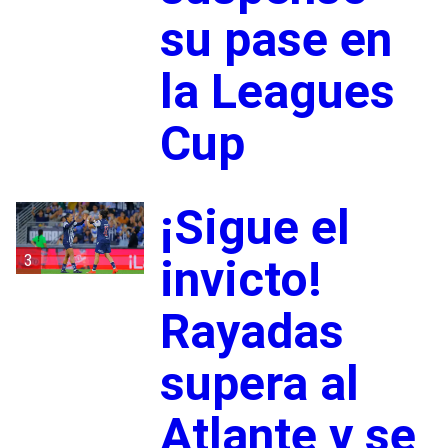
su pase en
la Leagues
Cup
¡Sigue el
3
invicto!
Rayadas
supera al
Atlante y se