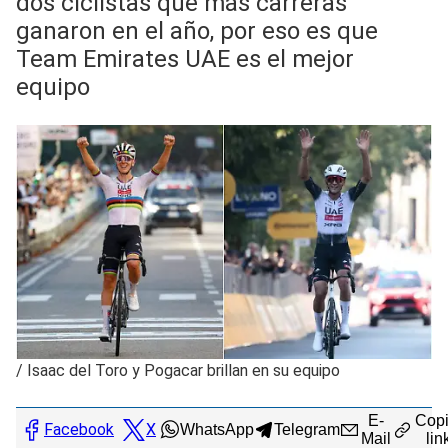
dos ciclistas que más carreras
ganaron en el año, por eso es que
Team Emirates UAE es el mejor
equipo
/
Isaac del Toro y Pogacar brillan en su equipo
E-
Copi
Facebook
X
WhatsApp
Telegram
Mail
lin