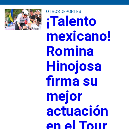
OTROS DEPORTES
¡Talento
mexicano!
Romina
Hinojosa
firma su
mejor
actuación
en el Tour