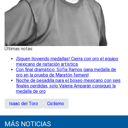
Últimas notas:
¡Siguen lloviendo medallas! Cierra con oro el equipo
mexicano de natación artística
Con final dramático: Sofía Ramos gana medalla de
oro en la prueba de Maratón femenil
Noche de pesadilla para el boxeo mexicano con seis
finales perdidas, solo Valeria Amparán consiguió la
medalla de oro
Isaac del Toro
Ciclismo
MÁS NOTICIAS