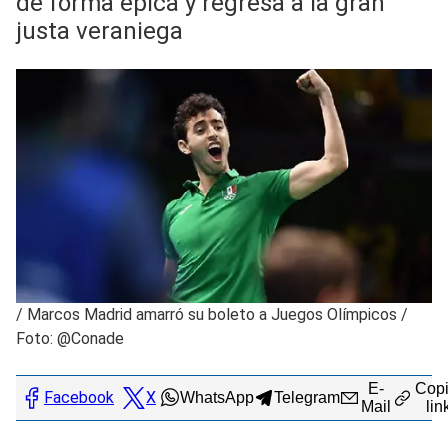
de forma épica y regresa a la gran
justa veraniega
/
Marcos Madrid amarró su boleto a Juegos Olímpicos /
Foto: @Conade
E-
Copi
Facebook
X
WhatsApp
Telegram
Mail
lin