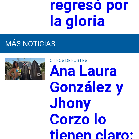
regresó por
la gloria
MÁS NOTICIAS
OTROS DEPORTES
Ana Laura
González y
Jhony
Corzo lo
tienen claro: