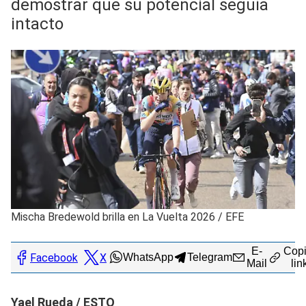
demostrar que su potencial seguía
intacto
Mischa Bredewold brilla en La Vuelta 2026
/
EFE
E-
Copi
Facebook
X
WhatsApp
Telegram
Mail
lin
Yael Rueda / ESTO