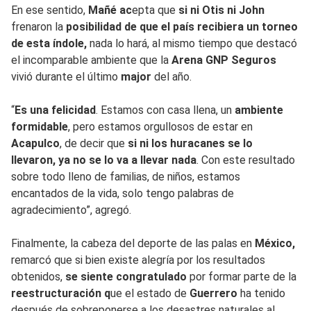
En ese sentido,
Mañé ac
epta que
si ni Otis ni John
frenaron la
posibilidad de que el país recibiera un torneo
de esta índole,
nada lo hará, al mismo tiempo que destacó
el incomparable ambiente que la
Arena GNP Seguros
vivió durante el último
major
del año.
“
Es una felicidad
. Estamos con casa llena, un
ambiente
formidable
, pero estamos orgullosos de estar en
Acapulco
, de decir que
si ni los huracanes se lo
llevaron, ya no se lo va a llevar nada
. Con este resultado
sobre todo lleno de familias, de niños, estamos
encantados de la vida, solo tengo palabras de
agradecimiento”, agregó.
Finalmente, la cabeza del deporte de las palas en
México,
remarcó que si bien existe alegría por los resultados
obtenidos,
se siente congratulado
por formar parte de la
reestructuración q
ue el estado de
Guerrero
ha tenido
después de sobreponerse a los desastres naturales al