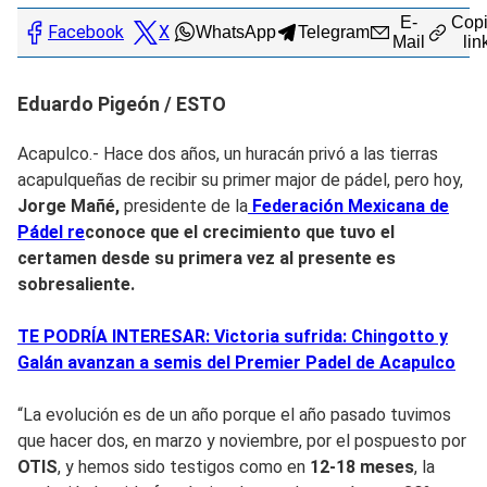
E-
Copi
Facebook
X
WhatsApp
Telegram
Mail
lin
Eduardo Pigeón / ESTO
Acapulco.- Hace dos años, un huracán privó a las tierras
acapulqueñas de recibir su primer major de pádel, pero hoy,
Jorge Mañé,
presidente de la
Federación Mexicana de
Pádel re
conoce que el crecimiento que tuvo el
certamen desde su primera vez al presente es
sobresaliente.
TE PODRÍA INTERESAR: Victoria sufrida: Chingotto y
Galán avanzan a semis del Premier Padel de Acapulco
“La evolución es de un año porque el año pasado tuvimos
que hacer dos, en marzo y noviembre, por el pospuesto por
OTIS
, y hemos sido testigos como en
12-18 meses
, la