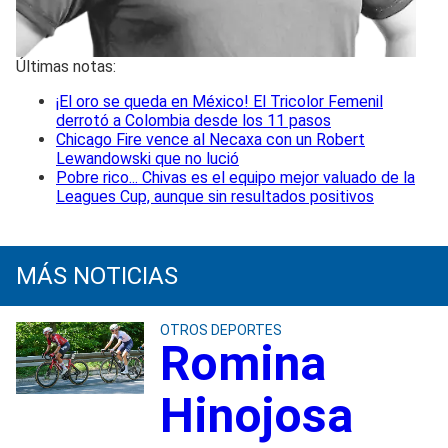
Últimas notas:
¡El oro se queda en México! El Tricolor Femenil
derrotó a Colombia desde los 11 pasos
Chicago Fire vence al Necaxa con un Robert
Lewandowski que no lució
Pobre rico... Chivas es el equipo mejor valuado de la
Leagues Cup, aunque sin resultados positivos
MÁS NOTICIAS
OTROS DEPORTES
Romina
Hinojosa