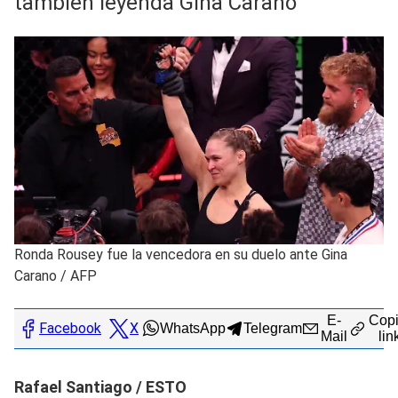
también leyenda Gina Carano
Ronda Rousey fue la vencedora en su duelo ante Gina
Carano
/
AFP
E-
Copi
Facebook
X
WhatsApp
Telegram
Mail
lin
Rafael Santiago / ESTO