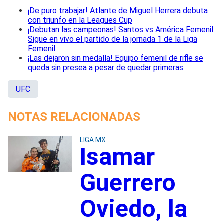
¡De puro trabajar! Atlante de Miguel Herrera debuta
con triunfo en la Leagues Cup
¡Debutan las campeonas! Santos vs América Femenil:
Sigue en vivo el partido de la jornada 1 de la Liga
Femenil
¡Las dejaron sin medalla! Equipo femenil de rifle se
queda sin presea a pesar de quedar primeras
UFC
NOTAS RELACIONADAS
LIGA MX
Isamar
Guerrero
Oviedo, la