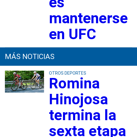
es
mantenerse
en UFC
MÁS NOTICIAS
OTROS DEPORTES
Romina
Hinojosa
termina la
sexta etapa