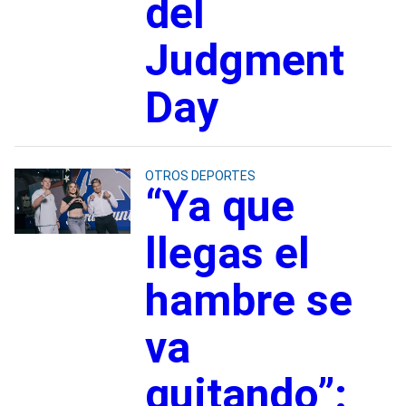
del
Judgment
Day
OTROS DEPORTES
“Ya que
llegas el
hambre se
va
quitando”: