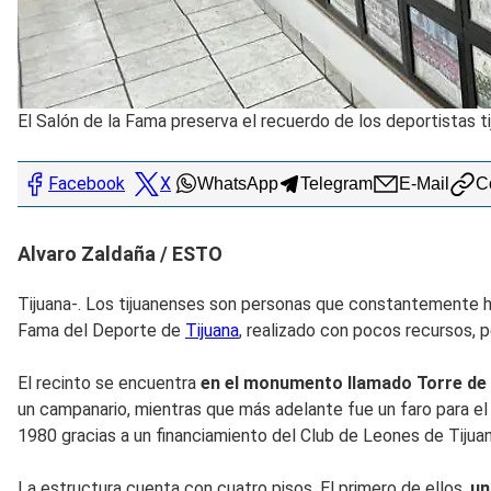
El Salón de la Fama preserva el recuerdo de los deportistas t
Facebook
X
WhatsApp
Telegram
E-Mail
Co
Alvaro Zaldaña / ESTO
Tijuana-. Los tijuanenses son personas que constantemente hac
Fama del Deporte de
Tijuana
, realizado con pocos recursos, p
El recinto se encuentra
en el monumento llamado Torre de
un campanario, mientras que más adelante fue un faro para el 
1980 gracias a un financiamiento del Club de Leones de Tijuana
La estructura cuenta con cuatro pisos. El primero de ellos,
un