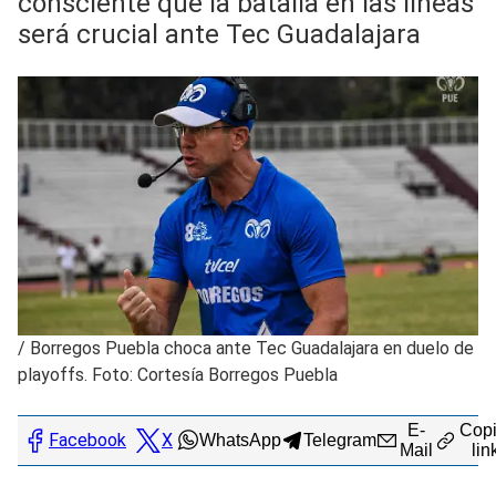
consciente que la batalla en las líneas
será crucial ante Tec Guadalajara
/
Borregos Puebla choca ante Tec Guadalajara en duelo de
playoffs. Foto: Cortesía Borregos Puebla
E-
Copi
Facebook
X
WhatsApp
Telegram
Mail
lin