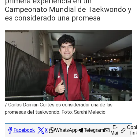
primera experiencia en un
Campeonato Mundial de Taekwondo y
es considerado una promesa
/
Carlos Damián Cortés es considerador una de las
promesas del taekwondo. Foto: Sarahi Melecio
E-
Copi
Facebook
X
WhatsApp
Telegram
Mail
lin