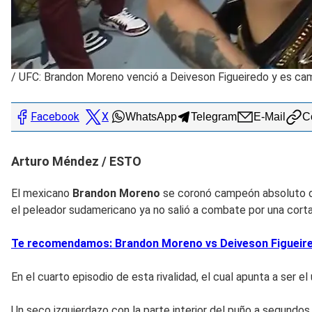
/
UFC: Brandon Moreno venció a Deiveson Figueiredo y es ca
Facebook
X
WhatsApp
Telegram
E-Mail
Co
Arturo Méndez / ESTO
El mexicano
Brandon Moreno
se coronó campeón absoluto 
el peleador sudamericano ya no salió a combate por una corta
Te recomendamos: Brandon Moreno vs Deiveson Figueiredo
En el cuarto episodio de esta rivalidad, el cual apunta a ser e
Un seco izquierdazo con la parte interior del puño a segundos 