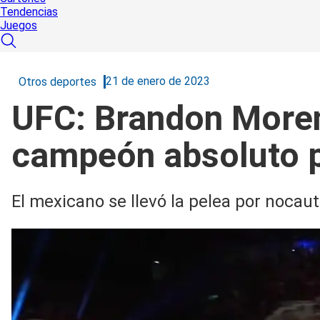
Tendencias
Juegos
21 de enero de 2023
Otros deportes
UFC: Brandon Moren
campeón absoluto 
El mexicano se llevó la pelea por nocaut