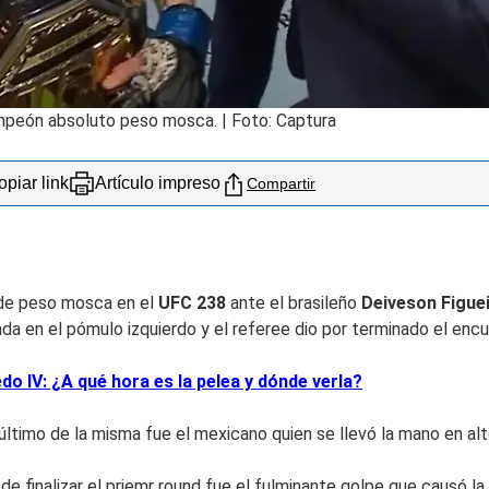
mpeón absoluto peso mosca. | Foto: Captura
piar link
Artículo impreso
Compartir
de peso mosca en el
UFC 238
ante el brasileño
Deiveson Figue
da en el pómulo izquierdo y el referee dio por terminado el encu
 IV: ¿A qué hora es la pelea y dónde verla?
l último de la misma fue el mexicano quien se llevó la mano en al
de finalizar el priemr round fue el fulminante golpe que causó la