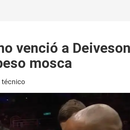
o venció a Deiveson
peso mosca
 técnico