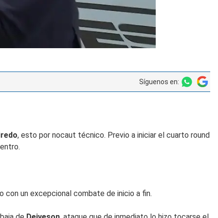
Síguenos en:
iredo
, esto por nocaut técnico. Previo a iniciar el cuarto round
entro.
to con un excepcional combate de inicio a fin.
 baja de
Deiveson
, ataque que de inmediato lo hizo tocarse el