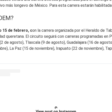
rtivo más longevo de México. Para esta carrera estarán habilitadas
 OEM?
o 15 de febrero, c
on la carrera organizada por el Heraldo de Ta
iudad queretana. El circuito seguirá con carreras programadas en
a (2 de agosto), Tlaxcala (9 de agosto), Guadalajara (16 de agos
re), La Paz (15 de noviembre), Irapuato (22 de noviembre), Tapa
View post on Instagram