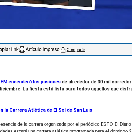
piar link
Artículo impreso
Compartir
 OEM encenderá las pasiones
de alrededor de 30 mil corredor
 diciembre. La fiesta está lista para todos aquellos que disfr
 la Carrera Atlética de El Sol de San Luis
sencia de la carrera organizada por el periódico ESTO. El Diario
tividades estará una carrera atlética programada para el domingo