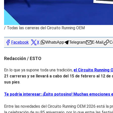
/
Todas las carreras del Circuito Running OEM
Facebook
X
WhatsApp
Telegram
E-Mail
Co
Redacción / ESTO
En lo que ya supone toda una tradición,
el Circuito Running
21 carreras y se llevará a cabo del 15 de febrero al 12 de
sus pies
.
Te podría interesar: ¡Éxito potosino! Muchas emociones en
Entre las novedades del Circuito Running OEM 2026 está la pre
la celebración de su 85 aniversario, por lo que entre las fes