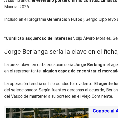
A sus 40 años,
el veterano portero firmó con AEL Limassol
Mundial 2026.
Incluso en el programa
Generación Futbol,
Sergio Dipp leyó 
"Conflicto asqueroso de intereses"
, dijo Álvaro Morales. 
Jorge Berlanga sería la clave en el fic
La pieza clave en esta ecuación sería
Jorge Berlanga
, el a
en el representante,
alguien capaz de encontrar el mercad
La operación tendría un hilo conductor evidente.
El agente h
del seleccionador. Según fuentes cercanas al acuerdo, Berlan
del Vasco de mantener a su portero en el Viejo Continente.
Conoce al A