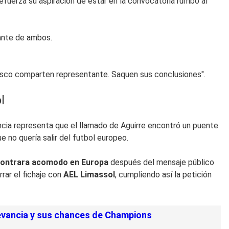
efuerza su aspiración de estar en la convocatoria rumbo al
tante de ambos.
 Vasco comparten representante. Saquen sus conclusiones".
l
ncia representa que el llamado de Aguirre encontró un puente
e no quería salir del futbol europeo.
encontrara acomodo en Europa
después del mensaje público
rar el fichaje con
AEL Limassol
, cumpliendo así la petición
levancia y sus chances de Champions