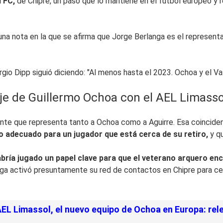
 FC,
de Chipre, un paso que lo mantiene en el futbol europeo y r
una nota en la que se afirma que Jorge Berlanga es el represen
Sergio Dipp siguió diciendo: "Al menos hasta el 2023. Ochoa y el
haje de Guillermo Ochoa con el AEL Limasso
gente que representa tanto a Ochoa como a Aguirre. Esa coincide
o adecuado para un jugador que está cerca de su retiro,
y qu
abría jugado un papel clave para que el veterano arquero 
ga activó presuntamente su red de contactos en Chipre para cer
EL Limassol, el nuevo equipo de Ochoa en Europa: re