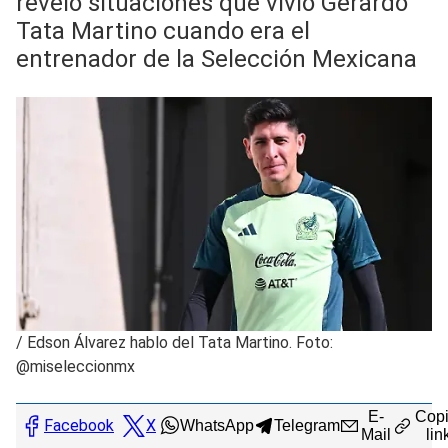
reveló situaciones que vivió Gerardo
Tata Martino cuando era el
entrenador de la Selección Mexicana
/
Edson Álvarez hablo del Tata Martino. Foto:
@miseleccionmx
E-
Copi
Facebook
X
WhatsApp
Telegram
Mail
lin