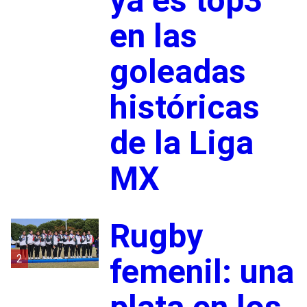
ya es top3
en las
goleadas
históricas
de la Liga
MX
Rugby
2
femenil: una