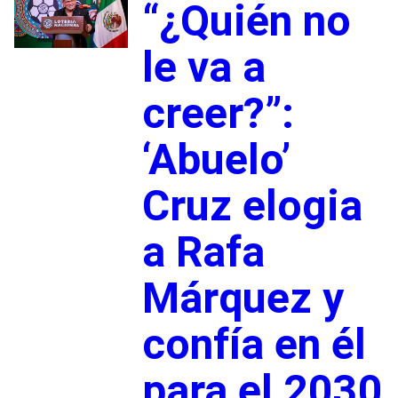
“¿Quién no
le va a
creer?”:
‘Abuelo’
Cruz elogia
a Rafa
Márquez y
confía en él
para el 2030