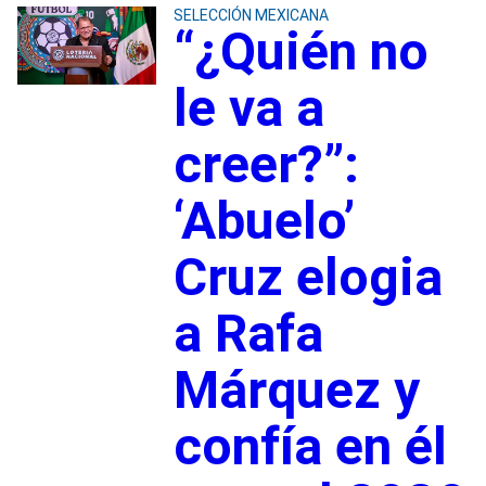
SELECCIÓN MEXICANA
“¿Quién no
le va a
creer?”:
‘Abuelo’
Cruz elogia
a Rafa
Márquez y
confía en él