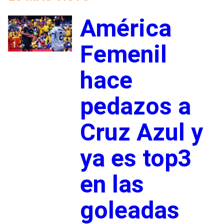
América
1
Femenil
hace
pedazos a
Cruz Azul y
ya es top3
en las
goleadas