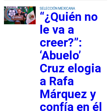
SELECCIÓN MEXICANA
“¿Quién no
le va a
creer?”:
‘Abuelo’
Cruz elogia
a Rafa
Márquez y
confía en él