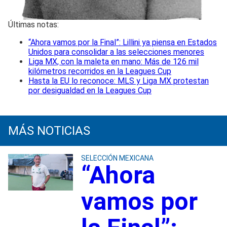
Últimas notas:
“Ahora vamos por la Final”: Lillini ya piensa en Estados
Unidos para consolidar a las selecciones menores
Liga MX, con la maleta en mano: Más de 126 mil
kilómetros recorridos en la Leagues Cup
Hasta la EU lo reconoce: MLS y Liga MX protestan
por desigualdad en la Leagues Cup
MÁS NOTICIAS
SELECCIÓN MEXICANA
“Ahora
vamos por