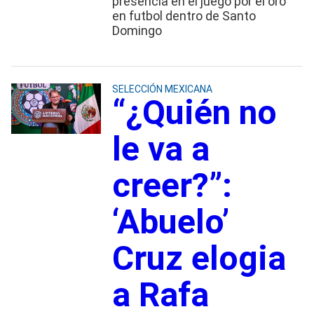
presencia en el juego por el oro
en futbol dentro de Santo
Domingo
SELECCIÓN MEXICANA
“¿Quién no
le va a
creer?”:
‘Abuelo’
Cruz elogia
a Rafa