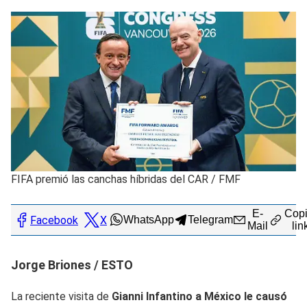
FIFA premió las canchas híbridas del CAR
/
FMF
E-
Copi
Facebook
X
WhatsApp
Telegram
Mail
lin
Jorge Briones / ESTO
La reciente visita de
Gianni Infantino a México le causó