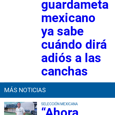
guardameta
mexicano
ya sabe
cuándo dirá
adiós a las
canchas
MÁS NOTICIAS
SELECCIÓN MEXICANA
“Ahora