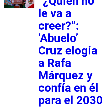
“¿Quién no
le va a
creer?”:
‘Abuelo’
Cruz elogia
a Rafa
Márquez y
confía en él
para el 2030