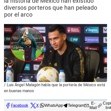
la historia de México han existido
diversos porteros que han peleado
por el arco
/
Luis Ángel Malagón habla que la portería de México está
en buenas manos
E-
Copi
Facebook
X
WhatsApp
Telegram
Mail
lin