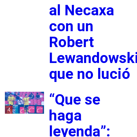
al Necaxa
con un
Robert
Lewandowsk
que no lució
“Que se
4
haga
leyenda”: