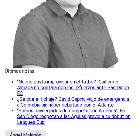
Últimas notas:
“No me gusta improvisar en el futbol”: Guillermo
Almada no contará con los refuerzos ante San Diego
FC
¿Se cae el fichaje? David Ospina viajó de emergencia
a Colombia sin haber debutado con el Atlante
“Somos privilegiados de competir con América”: En
San Diego respetan a las Águilas previo a su debut en
Leagues Cup
Ángel Malagón