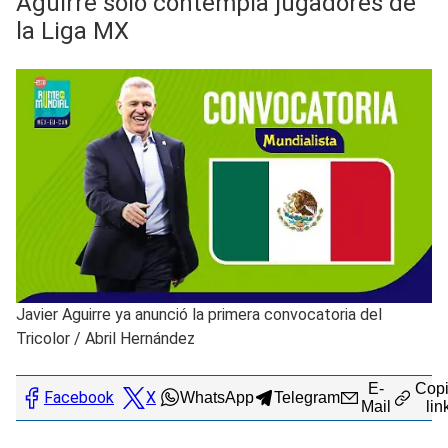
Aguirre solo contempla jugadores de
la Liga MX
Javier Aguirre ya anunció la primera convocatoria del
Tricolor
/
Abril Hernández
E-
Copi
Facebook
X
WhatsApp
Telegram
Mail
lin