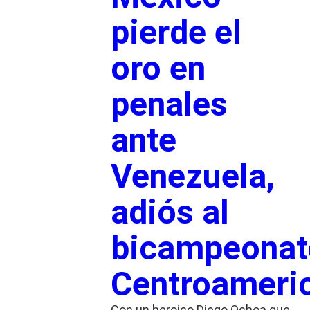
pierde el
oro en
penales
ante
Venezuela,
adiós al
bicampeonat
Centroameri
Con un heroico Diego Ochoa que